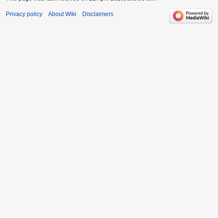
Privacy policy
About Wiki
Disclaimers